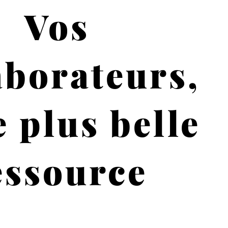
Vos
aborateurs,
e plus belle
essource