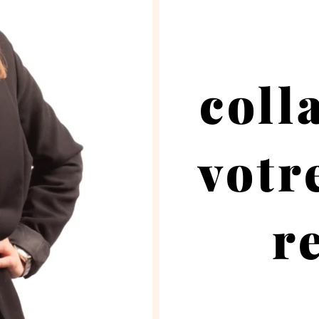
coll
votr
r